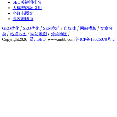
SEO关键词排名
大模型内容引用
小红书图文
高效着陆页
GEO优化
┊
SEO优化
┊
SEM竞价
┊
自媒体
┊
网站模板
┊
文章分
类
┊
站点地图
┊
网站地图
┊
分类地图
┊
Copyright
2026
景儿SEO
www.untib.com
苏ICP备18026079号-2