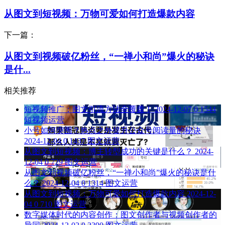
从图文到短视频：万物可爱如何打造爆款内容
下一篇：
从图文到视频破亿粉丝，“一禅小和尚”爆火的秘诀
是什...
相关推荐
短视频推广：图文引流方法全覆盖！
2024-12-07
0
1544
短视频运营
小号如何突围？热点之外提升公众号阅读量的秘诀
2024-12-04
0
1437
图文运营
从图文到短视频：博主转型成功的关键是什么？
2024-
12-04
0
729
图文运营
从图文到视频破亿粉丝，“一禅小和尚”爆火的秘诀是什
么？
2024-12-04
0
1314
图文运营
从图文到短视频：万物可爱如何打造爆款内容
2024-12-
04
0
710
图文运营
数字媒体时代的内容创作：图文创作者与视频创作者的