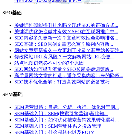
异同
2024-12-02
0
2390
图文运营
SEO基础
关键词堆砌能提升排名吗？现代SEO的正确方式...
关键词优化怎么做才有效？SEO在互联网推广中...
SEO内容多久更新一次？文章时效性会影响排名...
SEO基础：SEO原创文章怎么写？原创内容撰...
网站文章更新多久一次更利于收录？新手站长要注...
修改网站URL有风险？一文解析网站URL变更...
站点地图仍然必不可少的7个原因
SEO网站如何提升流量？SEO长尾关键词策略...
高质量网站文章的打造：避免采集内容带来的降权...
SEO技术优化全解：打造高效网站的必备技巧
SEM基础
SEM运营思路：目标、分析、执行、优化对于网...
SEM基础入门：SEM(搜索引擎营销)基础知...
SEM基础入门：如何优化搜索营销效果转化漏斗...
SEM基础入门：SEM营销体系之投放管理
SEM基础入门：什么是转化以及ROI？