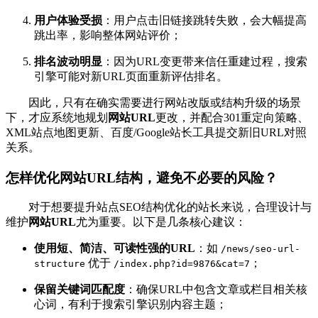
用户体验受损
：用户点击旧链接跳转失败，会大幅提高
跳出率，影响整体网站评价；
排名波动明显
：因为URL变更带来信任重建过程，搜索
引擎可能对新URL页面重新评估排名。
因此，只有在确实需要进行网站改版或结构升级的场景
下，才应系统地规划
网站URL
更改，并配合301重定向策略、
XML站点地图更新、百度/Google站长工具提交新旧URL对照
关系。
怎样优化网站URL结构，避免不必要的风险？
对于想要提升站点SEO结构优化的站长来说，合理设计与
维护
网站URL
尤为重要。以下是几条核心建议：
使用短、简洁、可读性强的URL
：如
/news/seo-url-
优于
；
structure
/index.php?id=9876&cat=7
保留关键词匹配度
：确保URL中包含文章或栏目相关核
心词，有利于搜索引擎识别内容主题；