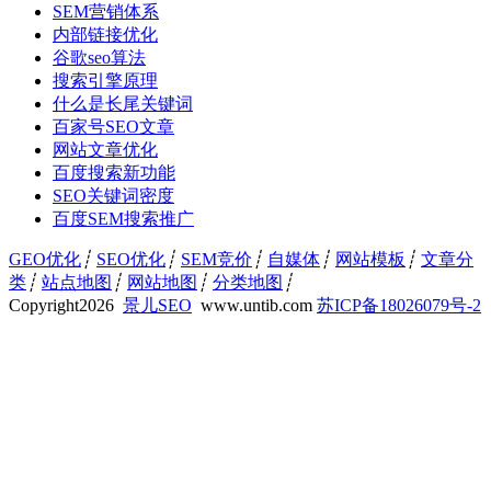
SEM营销体系
内部链接优化
谷歌seo算法
搜索引擎原理
什么是长尾关键词
百家号SEO文章
网站文章优化
百度搜索新功能
SEO关键词密度
百度SEM搜索推广
GEO优化
┊
SEO优化
┊
SEM竞价
┊
自媒体
┊
网站模板
┊
文章分
类
┊
站点地图
┊
网站地图
┊
分类地图
┊
Copyright
2026
景儿SEO
www.untib.com
苏ICP备18026079号-2