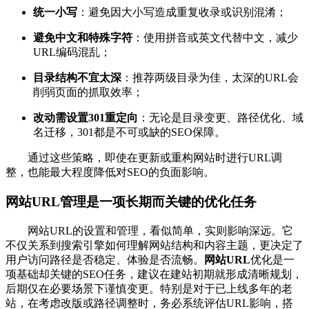
统一小写
：避免因大小写造成重复收录或识别混淆；
避免中文和特殊字符
：使用拼音或英文代替中文，减少
URL编码混乱；
目录结构不宜太深
：推荐两级目录为佳，太深的URL会
削弱页面的抓取效率；
改动需设置301重定向
：无论是目录变更、路径优化、域
名迁移，301都是不可或缺的SEO保障。
通过这些策略，即使在更新或重构网站时进行URL调
整，也能最大程度降低对SEO的负面影响。
网站URL管理是一项长期而关键的优化任务
网站URL的设置和管理，看似简单，实则影响深远。它
不仅关系到搜索引擎如何理解网站结构和内容主题，更决定了
用户访问路径是否稳定、体验是否流畅。
网站URL
优化是一
项基础却关键的SEO任务，建议在建站初期就形成清晰规划，
后期仅在必要场景下谨慎变更。特别是对于已上线多年的老
站，在考虑改版或路径调整时，务必系统评估URL影响，搭