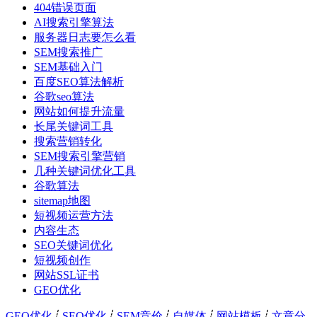
404错误页面
AI搜索引擎算法
服务器日志要怎么看
SEM搜索推广
SEM基础入门
百度SEO算法解析
谷歌seo算法
网站如何提升流量
长尾关键词工具
搜索营销转化
SEM搜索引擎营销
几种关键词优化工具
谷歌算法
sitemap地图
短视频运营方法
内容生态
SEO关键词优化
短视频创作
网站SSL证书
GEO优化
GEO优化
┊
SEO优化
┊
SEM竞价
┊
自媒体
┊
网站模板
┊
文章分