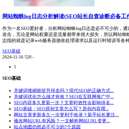
网站蜘蛛log日志分析解读(SEO站长自查诊断必备工作
作为一名SEO爱好者，分析网站蜘蛛log日志是必不可少的
攻击，无论是网站权重还是流量都带来很大损失，所以网站蜘
志指的就是记录web服务器接收处理请求以及运行时错误等各
SEO基础
2024-11-16
520
-
1
SEO基础
关键词堆砌能提升排名吗？现代SEO的正确方式...
关键词优化怎么做才有效？SEO在互联网推广中...
SEO内容多久更新一次？文章时效性会影响排名...
SEO基础：SEO原创文章怎么写？原创内容撰...
网站文章更新多久一次更利于收录？新手站长要注...
修改网站URL有风险？一文解析网站URL变更...
站点地图仍然必不可少的7个原因