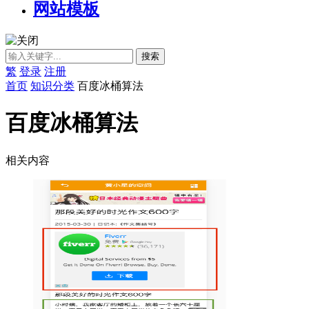
网站模板
繁
登录
注册
首页
知识分类
百度冰桶算法
百度冰桶算法
相关内容