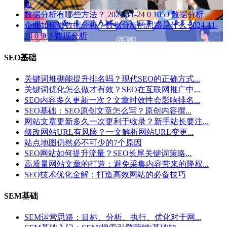
析
数据分析有哪些方法？
2024-11-24
0
1059
数据分析
企业如何做数据分析？数据分析的思路是什么
2024-11-
24
0
963
数据分析
SEO基础
关键词堆砌能提升排名吗？现代SEO的正确方式...
关键词优化怎么做才有效？SEO在互联网推广中...
SEO内容多久更新一次？文章时效性会影响排名...
SEO基础：SEO原创文章怎么写？原创内容撰...
网站文章更新多久一次更利于收录？新手站长要注...
修改网站URL有风险？一文解析网站URL变更...
站点地图仍然必不可少的7个原因
SEO网站如何提升流量？SEO长尾关键词策略...
高质量网站文章的打造：避免采集内容带来的降权...
SEO技术优化全解：打造高效网站的必备技巧
SEM基础
SEM运营思路：目标、分析、执行、优化对于网...