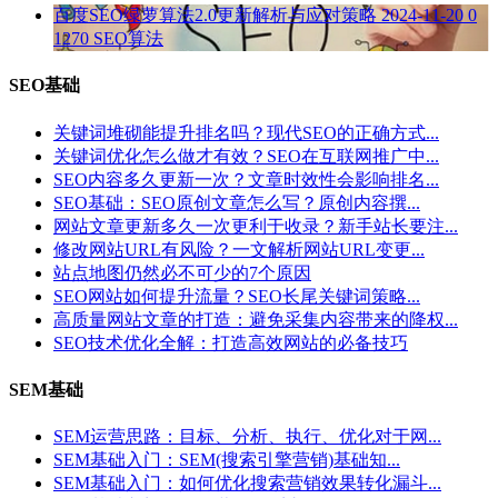
百度SEO绿萝算法2.0更新解析与应对策略
2024-11-20
0
1270
SEO算法
SEO基础
关键词堆砌能提升排名吗？现代SEO的正确方式...
关键词优化怎么做才有效？SEO在互联网推广中...
SEO内容多久更新一次？文章时效性会影响排名...
SEO基础：SEO原创文章怎么写？原创内容撰...
网站文章更新多久一次更利于收录？新手站长要注...
修改网站URL有风险？一文解析网站URL变更...
站点地图仍然必不可少的7个原因
SEO网站如何提升流量？SEO长尾关键词策略...
高质量网站文章的打造：避免采集内容带来的降权...
SEO技术优化全解：打造高效网站的必备技巧
SEM基础
SEM运营思路：目标、分析、执行、优化对于网...
SEM基础入门：SEM(搜索引擎营销)基础知...
SEM基础入门：如何优化搜索营销效果转化漏斗...