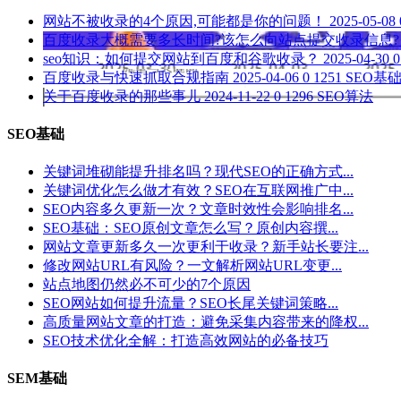
网站不被收录的4个原因,可能都是你的问题！
2025-05-08
百度收录大概需要多长时间?该怎么向站点提交收录信息?
seo知识：如何提交网站到百度和谷歌收录？
2025-04-30
0
百度收录与快速抓取合规指南
2025-04-06
0
1251
SEO基
关于百度收录的那些事儿
2024-11-22
0
1296
SEO算法
SEO基础
关键词堆砌能提升排名吗？现代SEO的正确方式...
关键词优化怎么做才有效？SEO在互联网推广中...
SEO内容多久更新一次？文章时效性会影响排名...
SEO基础：SEO原创文章怎么写？原创内容撰...
网站文章更新多久一次更利于收录？新手站长要注...
修改网站URL有风险？一文解析网站URL变更...
站点地图仍然必不可少的7个原因
SEO网站如何提升流量？SEO长尾关键词策略...
高质量网站文章的打造：避免采集内容带来的降权...
SEO技术优化全解：打造高效网站的必备技巧
SEM基础