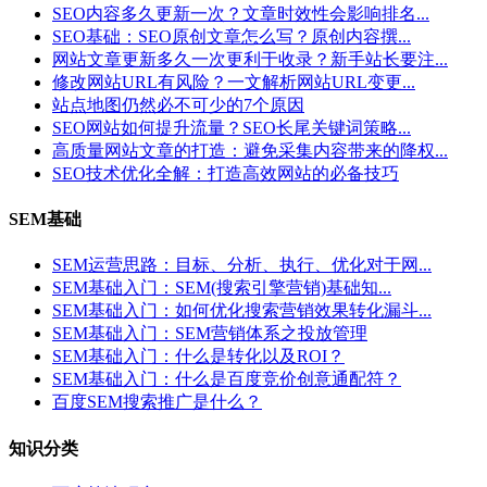
SEO内容多久更新一次？文章时效性会影响排名...
SEO基础：SEO原创文章怎么写？原创内容撰...
网站文章更新多久一次更利于收录？新手站长要注...
修改网站URL有风险？一文解析网站URL变更...
站点地图仍然必不可少的7个原因
SEO网站如何提升流量？SEO长尾关键词策略...
高质量网站文章的打造：避免采集内容带来的降权...
SEO技术优化全解：打造高效网站的必备技巧
SEM基础
SEM运营思路：目标、分析、执行、优化对于网...
SEM基础入门：SEM(搜索引擎营销)基础知...
SEM基础入门：如何优化搜索营销效果转化漏斗...
SEM基础入门：SEM营销体系之投放管理
SEM基础入门：什么是转化以及ROI？
SEM基础入门：什么是百度竞价创意通配符？
百度SEM搜索推广是什么？
知识分类