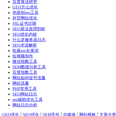
百度算法研究
GEO怎么优化
伪原创seo工具
外贸网站优化
SSL证书过期
SEO算法原理剖析
SEO优化内链
什么是服务器日志
SEO术语解析
拓展seo长尾词
短视频创作
微信指数工具
SEM数据分析工具
百度指数工具
网站如何提升流量
网站流量
PHP常用工具
SEO网站日志
seo辅助优化工具
网站日志分析
GEO优化
┊
SEO优化
┊
SEM竞价
┊
自媒体
┊
网站模板
┊
文章分类