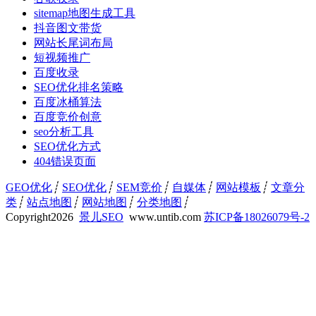
sitemap地图生成工具
抖音图文带货
网站长尾词布局
短视频推广
百度收录
SEO优化排名策略
百度冰桶算法
百度竞价创意
seo分析工具
SEO优化方式
404错误页面
GEO优化
┊
SEO优化
┊
SEM竞价
┊
自媒体
┊
网站模板
┊
文章分
类
┊
站点地图
┊
网站地图
┊
分类地图
┊
Copyright
2026
景儿SEO
www.untib.com
苏ICP备18026079号-2