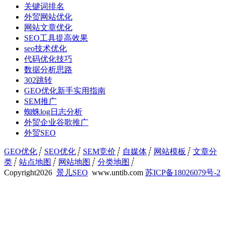
关键词排名
外贸网站优化
网站文章优化
SEO工具提高效果
seo技术优化
代码优化技巧
数据分析思路
302跳转
GEO优化新手实用指南
SEM推广
蜘蛛log日志分析
外贸企业谷歌推广
外贸SEO
GEO优化
┊
SEO优化
┊
SEM竞价
┊
自媒体
┊
网站模板
┊
文章分
类
┊
站点地图
┊
网站地图
┊
分类地图
┊
Copyright
2026
景儿SEO
www.untib.com
苏ICP备18026079号-2