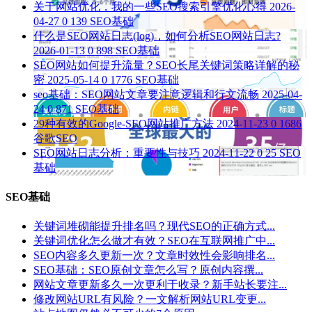
关于网站优化，我的一些SEO搜索引擎优化心得
2026-
04-27
0
139
SEO基础
什么是SEO网站日志(log)，如何分析SEO网站日志?
2026-01-13
0
898
SEO基础
SEO网站如何提升流量？SEO长尾关键词策略详解的秘
密
2025-05-14
0
1776
SEO基础
seo基础：SEO网站文章要注意逻辑和行文流畅
2025-04-
24
0
871
SEO基础
29种有效的Google-SEO网站推广方法
2024-11-23
0
1686
谷歌SEO
SEO网站日志分析：重要性与技巧
2024-11-22
0
25
SEO
基础
SEO基础
关键词堆砌能提升排名吗？现代SEO的正确方式...
关键词优化怎么做才有效？SEO在互联网推广中...
SEO内容多久更新一次？文章时效性会影响排名...
SEO基础：SEO原创文章怎么写？原创内容撰...
网站文章更新多久一次更利于收录？新手站长要注...
修改网站URL有风险？一文解析网站URL变更...