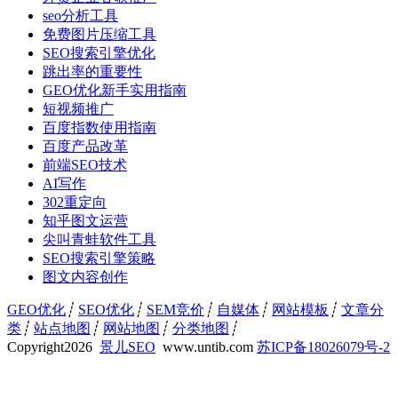
seo分析工具
免费图片压缩工具
SEO搜索引擎优化
跳出率的重要性
GEO优化新手实用指南
短视频推广
百度指数使用指南
百度产品改革
前端SEO技术
AI写作
302重定向
知乎图文运营
尖叫青蛙软件工具
SEO搜索引擎策略
图文内容创作
GEO优化
┊
SEO优化
┊
SEM竞价
┊
自媒体
┊
网站模板
┊
文章分
类
┊
站点地图
┊
网站地图
┊
分类地图
┊
Copyright
2026
景儿SEO
www.untib.com
苏ICP备18026079号-2