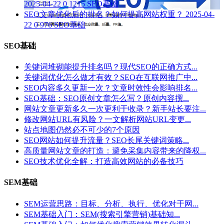
2025-04-22
0
1215
SEO基础
SEO文章优化后的排名？如何提高网站权重？
2025-04-
22
0
976
SEO基础
SEO基础
关键词堆砌能提升排名吗？现代SEO的正确方式...
关键词优化怎么做才有效？SEO在互联网推广中...
SEO内容多久更新一次？文章时效性会影响排名...
SEO基础：SEO原创文章怎么写？原创内容撰...
网站文章更新多久一次更利于收录？新手站长要注...
修改网站URL有风险？一文解析网站URL变更...
站点地图仍然必不可少的7个原因
SEO网站如何提升流量？SEO长尾关键词策略...
高质量网站文章的打造：避免采集内容带来的降权...
SEO技术优化全解：打造高效网站的必备技巧
SEM基础
SEM运营思路：目标、分析、执行、优化对于网...
SEM基础入门：SEM(搜索引擎营销)基础知...